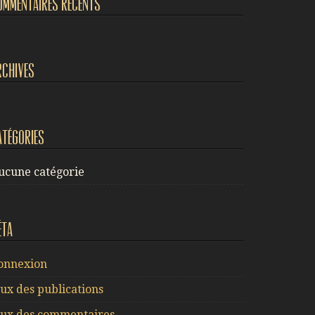
ommentaires récents
rchives
atégories
ucune catégorie
éta
onnexion
lux des publications
lux des commentaires